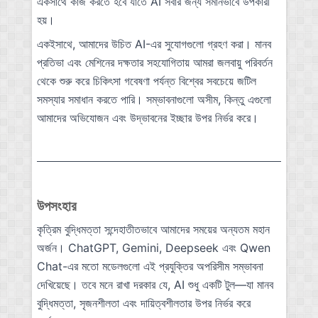
একসাথে কাজ করতে হবে যাতে AI সবার জন্য সমানভাবে উপকারী
হয়।
একইসাথে, আমাদের উচিত AI-এর সুযোগগুলো গ্রহণ করা। মানব
প্রতিভা এবং মেশিনের দক্ষতার সহযোগিতায় আমরা জলবায়ু পরিবর্তন
থেকে শুরু করে চিকিৎসা গবেষণা পর্যন্ত বিশ্বের সবচেয়ে জটিল
সমস্যার সমাধান করতে পারি। সম্ভাবনাগুলো অসীম, কিন্তু এগুলো
আমাদের অভিযোজন এবং উদ্ভাবনের ইচ্ছার উপর নির্ভর করে।
উপসংহার
কৃত্রিম বুদ্ধিমত্তা সন্দেহাতীতভাবে আমাদের সময়ের অন্যতম মহান
অর্জন। ChatGPT, Gemini, Deepseek এবং Qwen
Chat-এর মতো মডেলগুলো এই প্রযুক্তির অপরিসীম সম্ভাবনা
দেখিয়েছে। তবে মনে রাখা দরকার যে, AI শুধু একটি টুল—যা মানব
বুদ্ধিমত্তা, সৃজনশীলতা এবং দায়িত্বশীলতার উপর নির্ভর করে