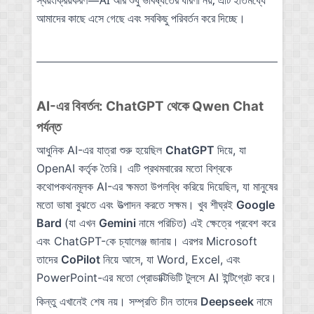
স্বয়ংক্রিয়করণ—AI আর শুধু ভবিষ্যতের ধারণা নয়, এটি ইতিমধ্যে
আমাদের কাছে এসে গেছে এবং সবকিছু পরিবর্তন করে দিচ্ছে।
AI-এর বিবর্তন: ChatGPT থেকে Qwen Chat
পর্যন্ত
আধুনিক AI-এর যাত্রা শুরু হয়েছিল
ChatGPT
দিয়ে, যা
OpenAI কর্তৃক তৈরি। এটি প্রথমবারের মতো বিশ্বকে
কথোপকথনমূলক AI-এর ক্ষমতা উপলব্ধি করিয়ে দিয়েছিল, যা মানুষের
মতো ভাষা বুঝতে এবং উত্পাদন করতে সক্ষম। খুব শীঘ্রই
Google
Bard
(যা এখন
Gemini
নামে পরিচিত) এই ক্ষেত্রে প্রবেশ করে
এবং ChatGPT-কে চ্যালেঞ্জ জানায়। এরপর Microsoft
তাদের
CoPilot
নিয়ে আসে, যা Word, Excel, এবং
PowerPoint-এর মতো প্রোডাক্টিভিটি টুলসে AI ইন্টিগ্রেট করে।
কিন্তু এখানেই শেষ নয়। সম্প্রতি চীন তাদের
Deepseek
নামে