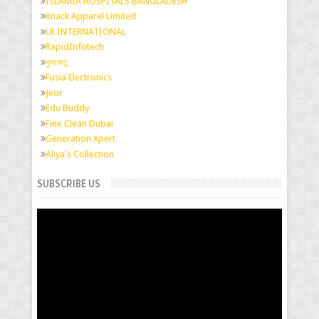
ISLAMIA HOSPITALS BANGLADESH
Knack Apparel Limited
LR INTERNATIONAL
RapidInfotech
ধুমকেতু
Fusia Electronics
Jeor
Edu Buddy
Fine Clean Dubai
Generation Xpert
Aliya's Collection
SUBSCRIBE US