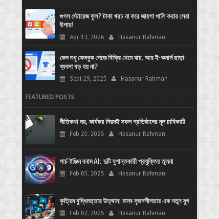
গুগল স্টোরেজ ফুল? টাকা খরচ না করে জায়গা খালি করার সেরা
উপায়!
Apr 13, 2026
Hasanur Rahman
কেন শুধু ফেসবুক পেজে বিক্রি থেমে যায়, আর ই-কমার্স ছাড়া
ব্যবসা বড় হয় না?
Sept 29, 2025
Hasanur Rahman
FEATURED POSTS
নীতিকথা নয়, কার্যকর নিয়মই সফল প্রতিষ্ঠানের মূল চাবিকাঠি
Feb 20, 2025
Hasanur Rahman
সার্চ ইঞ্জিন বনাম AI: দুটি যুগান্তকারী প্রযুক্তির তুলনা
Feb 05, 2025
Hasanur Rahman
কৃত্রিম বুদ্ধিমত্তার উত্থান: মানব সৃজনশীলতার এক নতুন যুগ
Feb 02, 2025
Hasanur Rahman