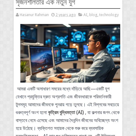
সৃজনশীলতার এক নতুন যুগ
Hasanur Rahman
2 years ago
AI
,
blog
,
technology
আমরা একটি অসাধারণ সময়ের মধ্যে দাঁড়িয়ে আছি—একটি যুগ
যেখানে প্রযুক্তির দ্রুত অগ্রগতি এবং জীবনধারাকে পরিবর্তনকারী
টুলসমূহ আমাদের জীবনকে পুনরায় গড়ে তুলছে। এই বিপ্লবের সবচেয়ে
গুরুত্বপূর্ণ অংশ হলো
কৃত্রিম বুদ্ধিমত্তা (AI)
, যা কল্পনার জগৎ থেকে
বাস্তবে নেমে এসেছে এবং আমাদের দৈনন্দিন জীবনের অবিচ্ছেদ্য অংশ
হয়ে উঠেছে। ব্যক্তিগত সহায়ক থেকে শুরু করে ব্যবসায়িক