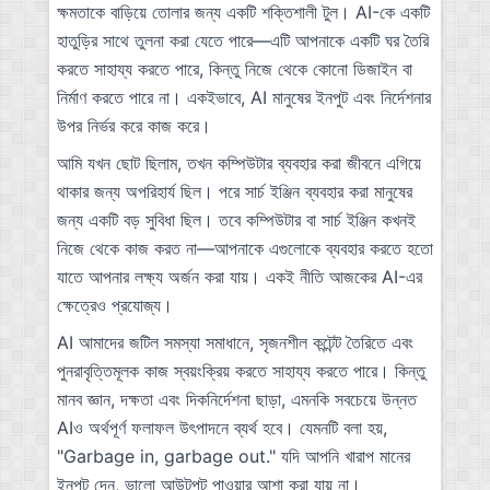
ক্ষমতাকে বাড়িয়ে তোলার জন্য একটি শক্তিশালী টুল। AI-কে একটি
হাতুড়ির সাথে তুলনা করা যেতে পারে—এটি আপনাকে একটি ঘর তৈরি
করতে সাহায্য করতে পারে, কিন্তু নিজে থেকে কোনো ডিজাইন বা
নির্মাণ করতে পারে না। একইভাবে, AI মানুষের ইনপুট এবং নির্দেশনার
উপর নির্ভর করে কাজ করে।
আমি যখন ছোট ছিলাম, তখন কম্পিউটার ব্যবহার করা জীবনে এগিয়ে
থাকার জন্য অপরিহার্য ছিল। পরে সার্চ ইঞ্জিন ব্যবহার করা মানুষের
জন্য একটি বড় সুবিধা ছিল। তবে কম্পিউটার বা সার্চ ইঞ্জিন কখনই
নিজে থেকে কাজ করত না—আপনাকে এগুলোকে ব্যবহার করতে হতো
যাতে আপনার লক্ষ্য অর্জন করা যায়। একই নীতি আজকের AI-এর
ক্ষেত্রেও প্রযোজ্য।
AI আমাদের জটিল সমস্যা সমাধানে, সৃজনশীল কন্টেন্ট তৈরিতে এবং
পুনরাবৃত্তিমূলক কাজ স্বয়ংক্রিয় করতে সাহায্য করতে পারে। কিন্তু
মানব জ্ঞান, দক্ষতা এবং দিকনির্দেশনা ছাড়া, এমনকি সবচেয়ে উন্নত
AIও অর্থপূর্ণ ফলাফল উৎপাদনে ব্যর্থ হবে। যেমনটি বলা হয়,
"Garbage in, garbage out." যদি আপনি খারাপ মানের
ইনপুট দেন, ভালো আউটপুট পাওয়ার আশা করা যায় না।